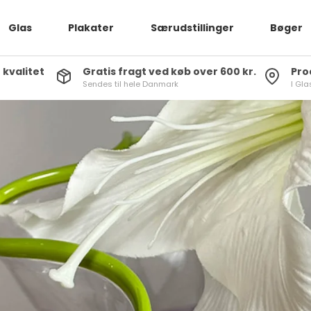
Glas
Plakater
Særudstillinger
Bøger
 kvalitet
Gratis fragt ved køb over 600 kr.
Pro
Sendes til hele Danmark
I Gl