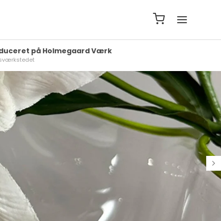
duceret på Holmegaard Værk
asværkstedet