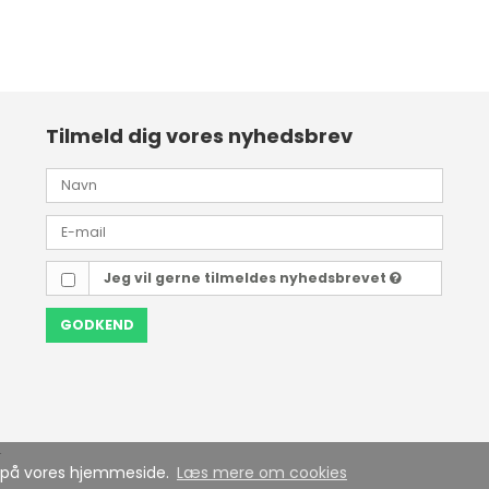
Tilmeld dig vores nyhedsbrev
Jeg vil gerne tilmeldes nyhedsbrevet
GODKEND
4
se på vores hjemmeside.
Læs mere om cookies