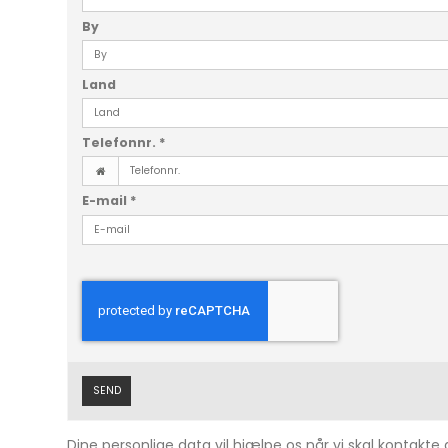
By
Land
Telefonnr.
*
E-mail
*
SEND
Dine personlige data vil hjælpe os når vi skal kontakte 