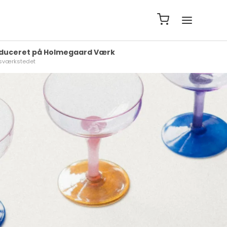
duceret på Holmegaard Værk
asværkstedet