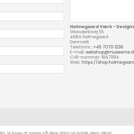
Holmegaard Værk - Design
Glasværksvej 55
4684 Holmegaard
Denmark
Telefonnr.:
+45 7070 1236
E-mail:
webshop@museerne.d
CVR-nummer: 18471914
Web:
https://shop.holmegaard
dig. Vi lover at passe på dine data og holde dem sikret.