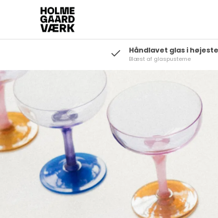
Håndlavet glas i højeste
Blæst af glaspusterne